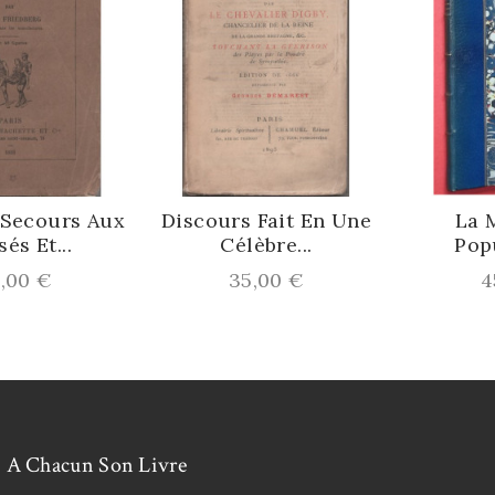
 Secours Aux
Discours Fait En Une
La 
sés Et...
Célèbre...
Popu
ix
Prix
P
,00 €
35,00 €
4
A Chacun Son Livre