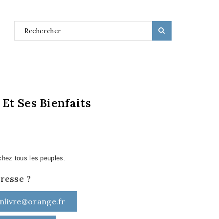
Et Ses Bienfaits
 chez tous les peuples.
éresse ?
nlivre@orange.fr