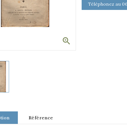
Téléphonez au 06

tion
Référence