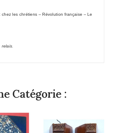
t chez les chrétiens – Révolution française – Le
 relais.
e Catégorie :
Atla
Humai