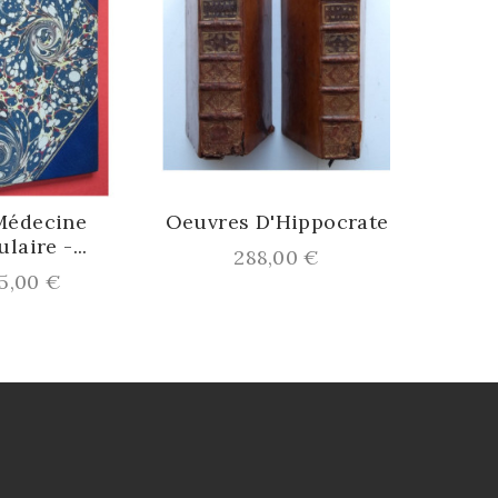
Médecine
Oeuvres D'Hippocrate
laire -...
Prix
288,00 €
rix
5,00 €