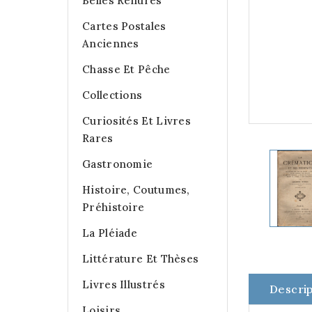
Belles Reliures
Cartes Postales
Anciennes
Chasse Et Pêche
Collections
Curiosités Et Livres
Rares
Gastronomie
Histoire, Coutumes,
Préhistoire
La Pléiade
Littérature Et Thèses
Livres Illustrés
Descrip
Loisirs