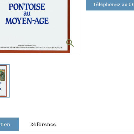
Téléphonez au 06

tion
Référence