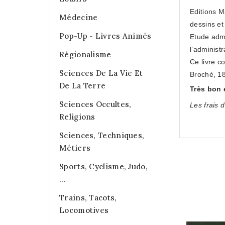
Editions M
Médecine
dessins et 
Pop-Up - Livres Animés
Etude admi
l’administ
Régionalisme
Ce livre c
Sciences De La Vie Et
Broché, 18
De La Terre
Très b
on 
Sciences Occultes,
Les frais d
Religions
Sciences, Techniques,
Métiers
Sports, Cyclisme, Judo,
...
Trains, Tacots,
Locomotives