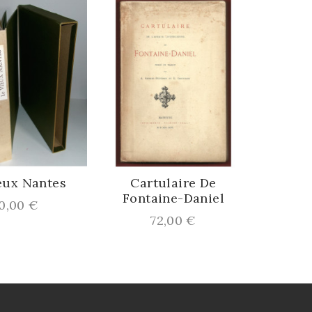
Cathédra
L'œuv
Pr
54
x Nantes
Cartulaire De
Fontaine-Daniel
x
00 €
Prix
72,00 €