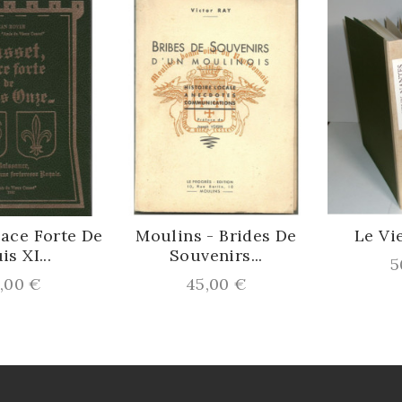
ce Forte De
Moulins - Brides De
Le Vieu
 XI...
Souvenirs...
Pri
50,
Prix
00 €
45,00 €