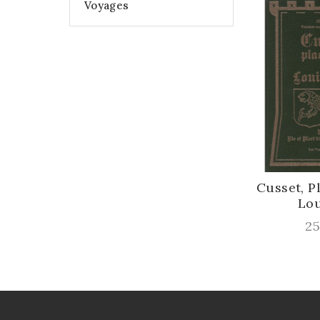
Voyages
Cusset, Pla
Louis
Prix
25,