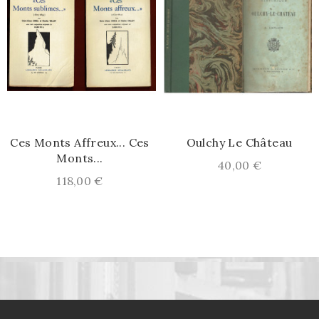
Ces Monts Affreux... Ces
Oulchy Le Château
Monts...
Prix
40,00 €
Prix
118,00 €