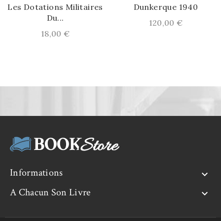
Les Dotations Militaires
Dunkerque 1940
Du...
Prix
120,00 €
Prix
18,00 €
Informations

A Chacun Son Livre
