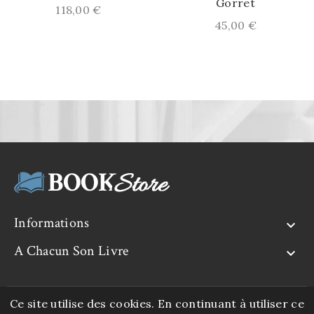
Gorret
Prix
118,00 €
Prix
45,00 €
Informations

A Chacun Son Livre

Ce site utilise des cookies. En continuant à utiliser ce