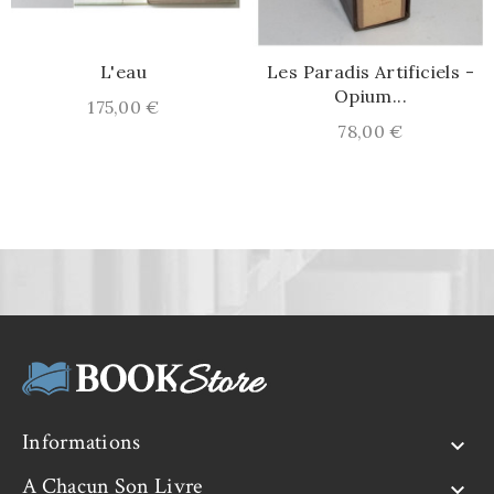
L'eau
Les Paradis Artificiels -
Opium...
Prix
175,00 €
Prix
78,00 €
Informations

A Chacun Son Livre
