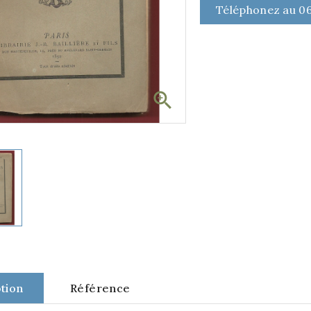
Téléphonez au 06

tion
Référence