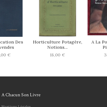
cation Des
Horticulture Potagère,
A La Po
endes
Notions...
Pie
x
Prix
Pr
00 €
18,00 €
38
A Chacun Son Livre
Mentions Légales