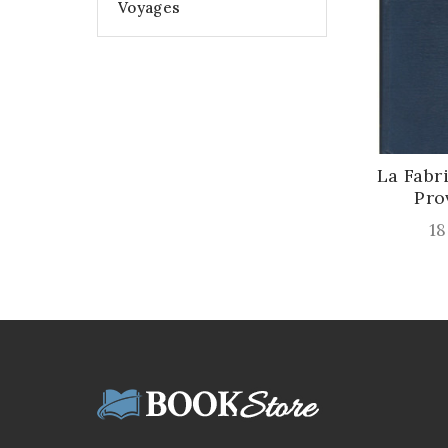
Voyages
La Fabri
Prov
Pri
18,