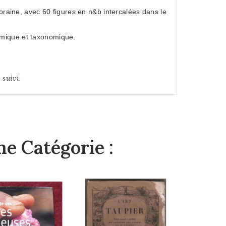
poraine, avec 60 figures en n&b intercalées dans le
omique et taxonomique.
 suivi.
e Catégorie :
Cichli
Malawi 
P
3