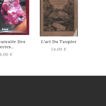
ursuite Des
L'art Du Taupier
rres...
Prix
24,00 €
ix
,00 €