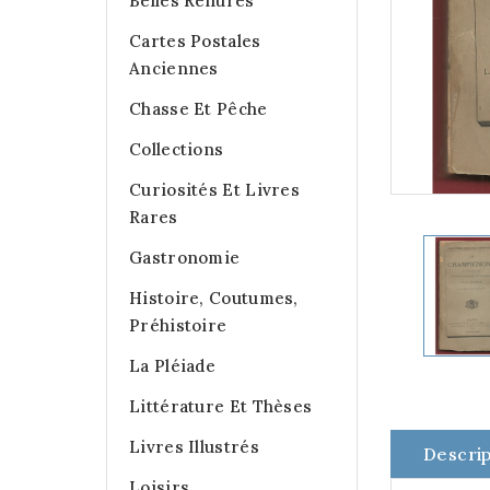
Belles Reliures
Cartes Postales
Anciennes
Chasse Et Pêche
Collections
Curiosités Et Livres
Rares
Gastronomie
Histoire, Coutumes,
Préhistoire
La Pléiade
Littérature Et Thèses
Livres Illustrés
Descrip
Loisirs