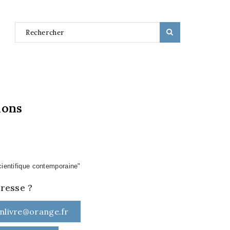
nons
cientifique contemporaine"
éresse ?
nlivre@orange.fr