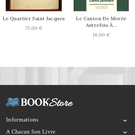
Le Quartier Saint Jacques
Le Canton De Morée
Autrefois À...
Prix
75,00 €
Prix
18,00 €
Informations

A Chacun Son Livre
