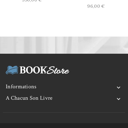
Prix
96,00 €
Informations

A Chacun Son Livre

© 2026 - Logiciel e-commerce par PrestaShop™