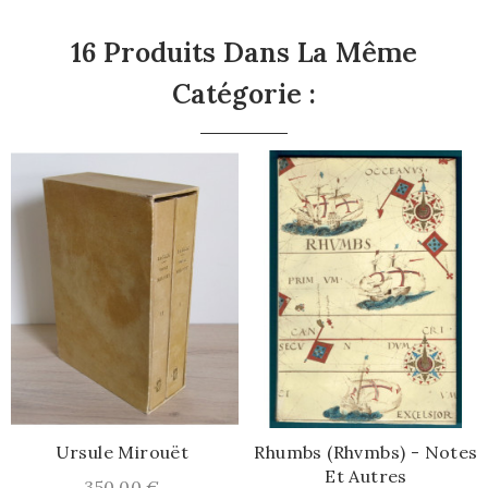
16 Produits Dans La Même
Catégorie :
Ursule Mirouët
Rhumbs (Rhvmbs) - Notes
Et Autres
Prix
350,00 €