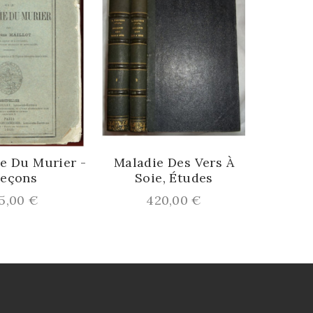
Horticult
No
P
1
e Du Murier -
Maladie Des Vers À
çons
Soie, Études
ix
Prix
,00 €
420,00 €