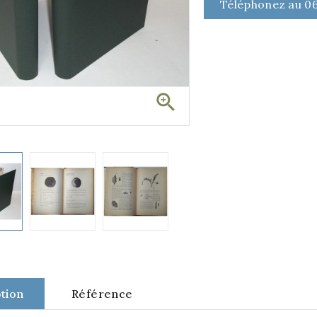
Téléphonez au 06

tion
Référence