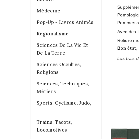
Supplément
Médecine
Pomologique
Pop-Up - Livres Animés
Pommes am
Avec des il
Régionalisme
Reliure mo
Sciences De La Vie Et
on état,
B
De La Terre
Les frais d
Sciences Occultes,
Religions
Sciences, Techniques,
Métiers
Sports, Cyclisme, Judo,
...
Trains, Tacots,
Locomotives