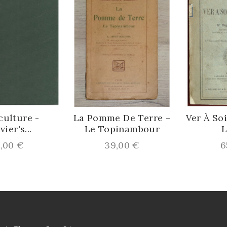
ulture -
La Pomme De Terre –
Ver À Soi
er's...
Le Topinambour
Le
x
Prix
Pr
00 €
39,00 €
65